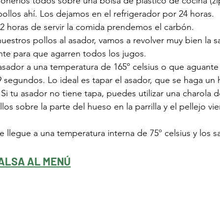
nerlos todos sobre una bolsa de plástico de cocina (zip
 pollos ahí. Los dejamos en el refrigerador por 24 horas. 
2 horas de servir la comida prendemos el carbón.
nuestros pollos al asador, vamos a revolver muy bien la sa
te para que agarren todos los jugos. 
 asador a una temperatura de 165º celsius o que aguant
6-9 segundos. Lo ideal es tapar el asador, que se haga un 
 Si tu asador no tiene tapa, puedes utilizar una charola d
os sobre la parte del hueso en la parrilla y el pellejo vi
 llegue a una temperatura interna de 75º celsius y los s
ALSA AL MENÚ