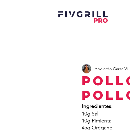
Abelardo Garza Vill
Poll
Poll
Ingredientes
:
10g Sal
10g Pimienta
45g Orégano