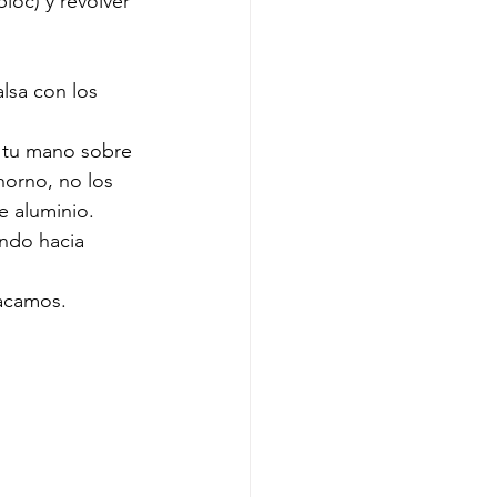
loc) y revolver 
lsa con los 
e tu mano sobre 
horno, no los 
e aluminio. 
endo hacia 
acamos. 