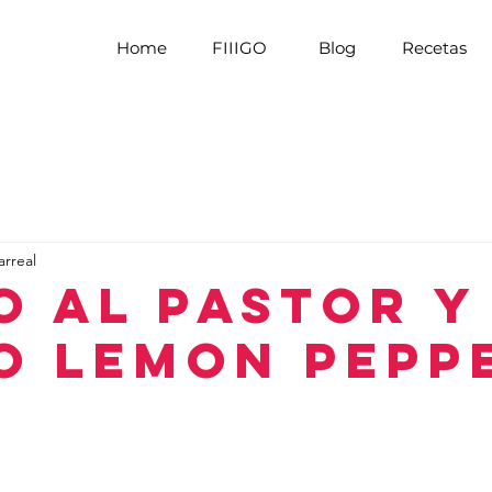
Home
FIIIGO
Blog
Recetas
arreal
o al Pastor y
o Lemon Pepp