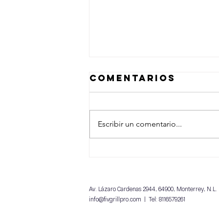
Comentarios
Escribir un comentario...
Ensalada de
Betabel y Jerk
Chicken
Av. Lázaro Cardenas 2944, 64900, Monterrey, N.L.
info@fivgrillpro.com
| Tel: 8116579261