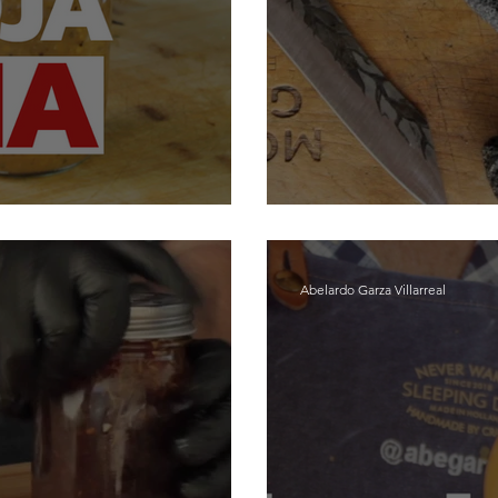
Matona
Salsa de C
Abelardo Garza Villarreal