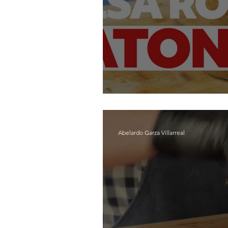
Salsa Roja 
Abelardo Garza Villarreal