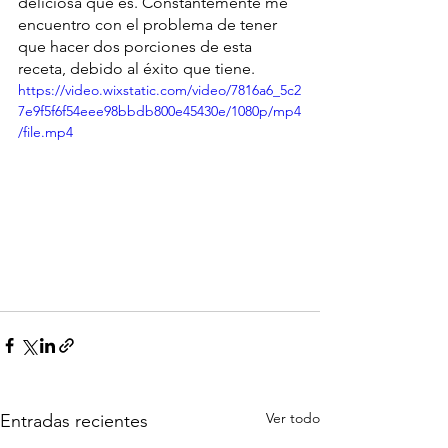
deliciosa que es. Constantemente me 
encuentro con el problema de tener 
que hacer dos porciones de esta 
receta, debido al éxito que tiene. 
https://video.wixstatic.com/video/7816a6_5c2
7e9f5f6f54eee98bbdb800e45430e/1080p/mp4
/file.mp4
Ver todo
Entradas recientes