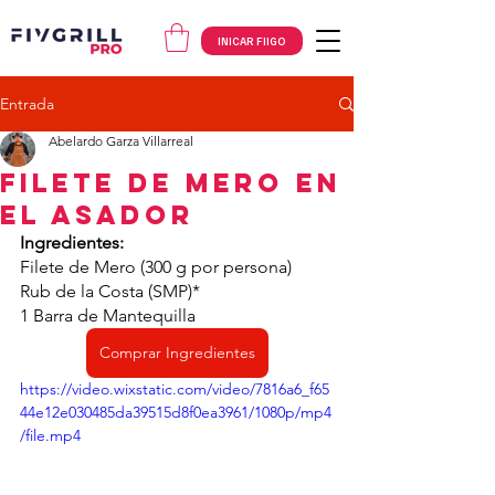
INICAR FIIGO
Entrada
Abelardo Garza Villarreal
Filete de Mero en
el Asador
Ingredientes:
Filete de Mero (300 g por persona)
Rub de la Costa (SMP)*
1 Barra de Mantequilla
Comprar Ingredientes
https://video.wixstatic.com/video/7816a6_f65
44e12e030485da39515d8f0ea3961/1080p/mp4
/file.mp4