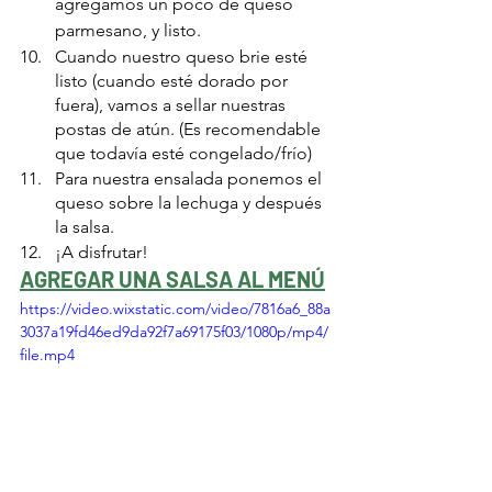
agregamos un poco de queso 
parmesano, y listo.
Cuando nuestro queso brie esté 
listo (cuando esté dorado por 
fuera), vamos a sellar nuestras 
postas de atún. (Es recomendable 
que todavía esté congelado/frío)
Para nuestra ensalada ponemos el 
queso sobre la lechuga y después 
la salsa.
¡A disfrutar!
AGREGAR UNA SALSA AL MENÚ
https://video.wixstatic.com/video/7816a6_88a
3037a19fd46ed9da92f7a69175f03/1080p/mp4/
file.mp4