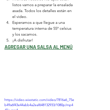
listos vamos a preparar la ensalada 
asada. Todos los detalles están en 
el video. 
Esperamos a que llegue a una 
temperatura interna de 55º celsius 
y los sacamos. 
¡A disfrutar!
AGREGAR UNA SALSA AL MENÚ
https://video.wixstatic.com/video/7816a6_75e
b49a6f43e44abb4a2eaf648132933/1080p/mp4
/file.mp4