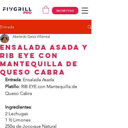
INICAR FIIGO
Entrada
Abelardo Garza Villarreal
Ensalada Asada y
RIB EYE CON
MANTEQUILLA DE
QUESO CABRA
Entrada
: Ensalada Asada
Platillo
: RIB EYE con Mantequilla de 
Queso Cabra
Ingredientes
: 
2 Lechugas 
1 ½ Limones
250g de Jocoque Natural