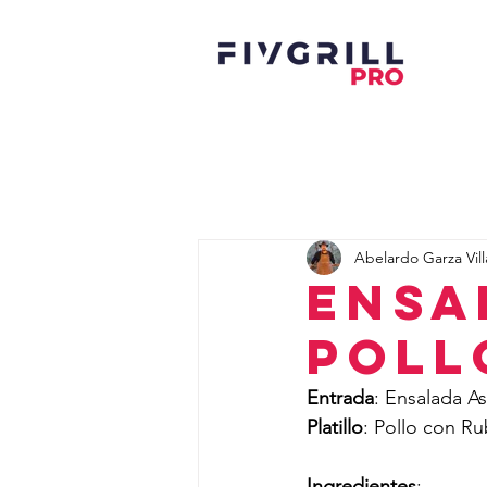
Abelardo Garza Vill
Ensa
Poll
Entrada
: Ensalada A
Platillo
: Pollo con R
Ingredientes
: 