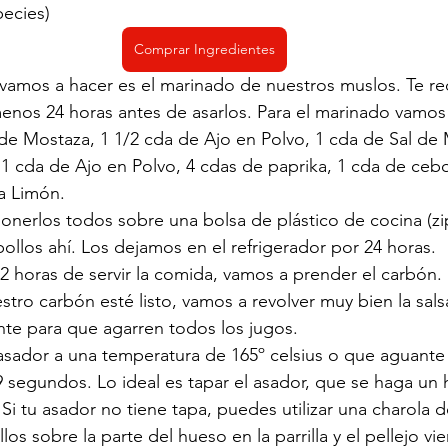
pecies)
Comprar Ingredientes
vamos a hacer es el marinado de nuestros muslos. Te r
menos 24 horas antes de asarlos. Para el marinado vamos
de Mostaza, 1 1/2 cda de Ajo en Polvo, 1 cda de Sal de 
 cda de Ajo en Polvo, 4 cdas de paprika, 1 cda de cebol
a Limón. 
nerlos todos sobre una bolsa de plástico de cocina (zip
 pollos ahí. Los dejamos en el refrigerador por 24 horas. 
2 horas de servir la comida, vamos a prender el carbón. 
tro carbón esté listo, vamos a revolver muy bien la sals
te para que agarren todos los jugos. 
 asador a una temperatura de 165º celsius o que aguant
6-9 segundos. Lo ideal es tapar el asador, que se haga un 
 Si tu asador no tiene tapa, puedes utilizar una charola d
os sobre la parte del hueso en la parrilla y el pellejo vi