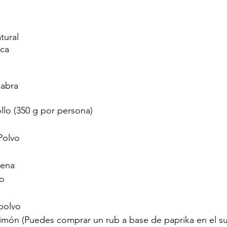
a
tural
aca
abra
lo (350 g por persona) 
Polvo
rena
vo
polvo
Limón (Puedes comprar un rub a base de paprika en el 