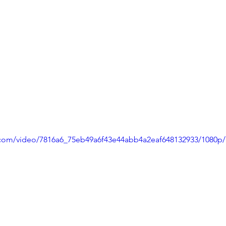
ic.com/video/7816a6_75eb49a6f43e44abb4a2eaf648132933/1080p