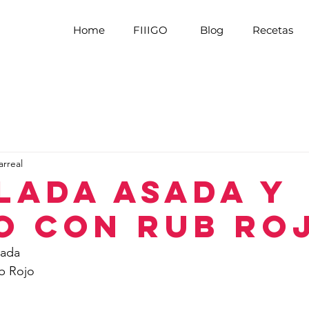
Home
FIIIGO
Blog
Recetas
arreal
lada Asada y
o con Rub Ro
sada
ub Rojo