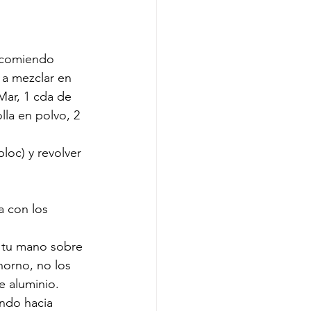
ecomiendo 
 a mezclar en 
Mar, 1 cda de 
la en polvo, 2 
loc) y revolver 
a con los 
e tu mano sobre 
horno, no los 
e aluminio. 
endo hacia 