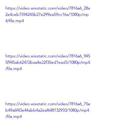
https://video.wixstatic.com/video/7816a6_28a
2e4ceb7594245b27e299ea59cc16a/1080p/mp
4/file.mp4
https://video.wixstatic.com/video/7816a6_945
5f945ab62472baa4e22f35ed1ead5/1080p/mp4
/file.mp4
https://video.wixstatic.com/video/7816a6_75e
b49a6f43e44abb4a2eaf648132933/1080p/mp4
/file.mp4