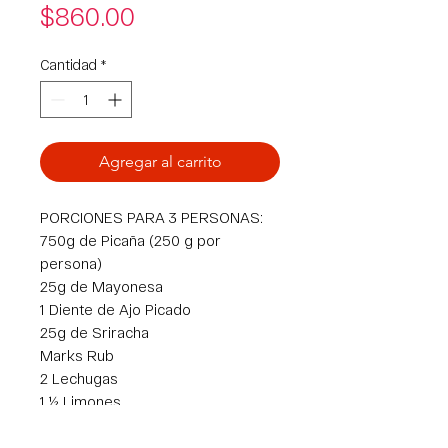
Precio
$860.00
Cantidad
*
Agregar al carrito
PORCIONES PARA 3 PERSONAS:
750g de Picaña (250 g por
persona)
25g de Mayonesa
1 Diente de Ajo Picado
25g de Sriracha
Marks Rub
2 Lechugas
1 ½ Limones
250g de Jocoque Natural
50ml de Leche de Vaca