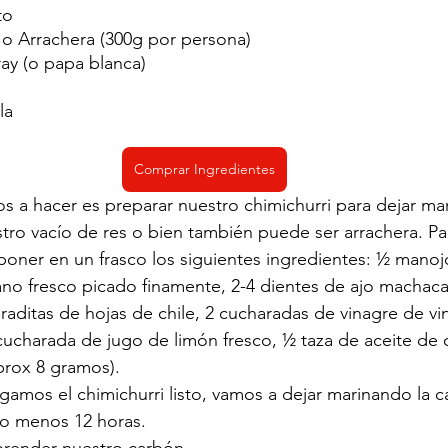
to
 o Arrachera (300g por persona)
y (o papa blanca)
la
Comprar Ingredientes
 a hacer es preparar nuestro chimichurri para dejar ma
ro vacío de res o bien también puede ser arrachera. Par
poner en un frasco los siguientes ingredientes: ½ manojo 
no fresco picado finamente, 2-4 dientes de ajo machaca
raditas de hojas de chile, 2 cucharadas de vinagre de vin
cucharada de jugo de limón fresco, ½ taza de aceite de ol
prox 8 gramos). 
amos el chimichurri listo, vamos a dejar marinando la c
lo menos 12 horas. 