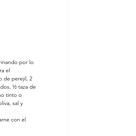
rinando por lo 
a el 
de perejil, 2 
dos, ½ taza de 
o tinto o 
iva, sal y 
arne con el 