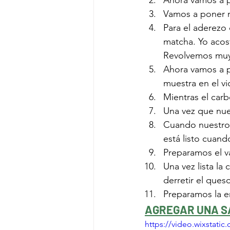
Ahora vamos a p
Vamos a poner n
Para el aderezo
matcha. Yo acos
Revolvemos muy 
Ahora vamos a p
muestra en el vi
Mientras el car
Una vez que nue
Cuando nuestro 
está listo cuand
Preparamos el va
Una vez lista l
derretir el ques
Preparamos la ens
AGREGAR UNA S
https://video.wixstat