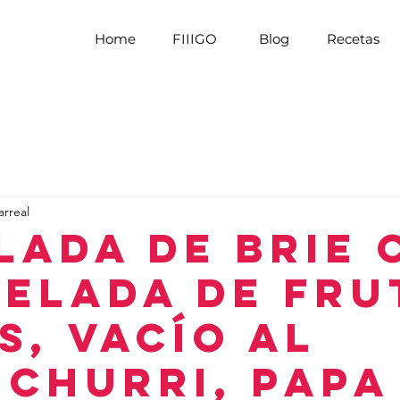
Home
FIIIGO
Blog
Recetas
arreal
lada de Brie 
elada de Fru
s, Vacío al
ichurri, Papa