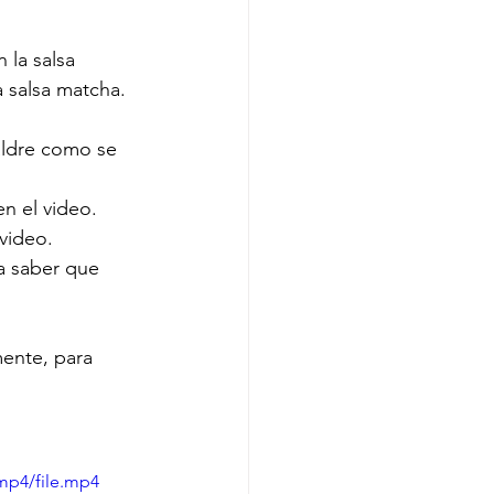
la salsa 
 salsa matcha. 
aldre como se 
n el video.
video.
a saber que 
ente, para 
mp4/file.mp4