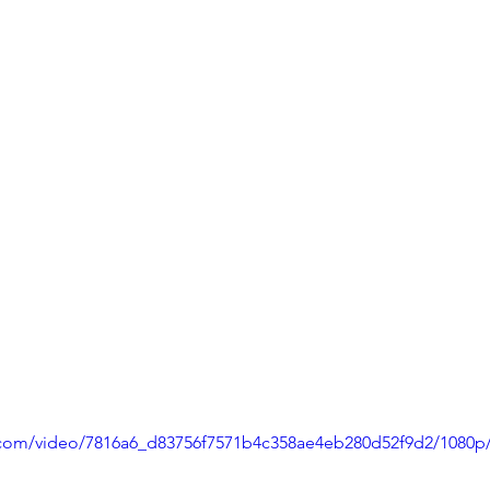
ic.com/video/7816a6_d83756f7571b4c358ae4eb280d52f9d2/1080p