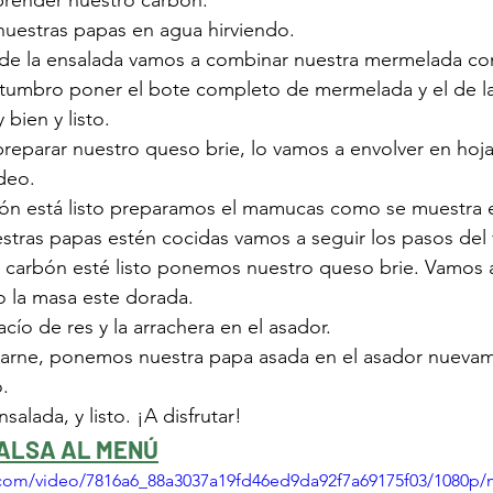
render nuestro carbón.
uestras papas en agua hirviendo.
 de la ensalada vamos a combinar nuestra mermelada con 
tumbro poner el bote completo de mermelada y el de la
bien y listo.
reparar nuestro queso brie, lo vamos a envolver en hoj
deo.
bón está listo preparamos el mamucas como se muestra e
stras papas estén cocidas vamos a seguir los pasos del 
carbón esté listo ponemos nuestro queso brie. Vamos 
o la masa este dorada.
cío de res y la arrachera en el asador.
a carne, ponemos nuestra papa asada en el asador nuevam
o.
alada, y listo. ¡A disfrutar!
ALSA AL MENÚ
ic.com/video/7816a6_88a3037a19fd46ed9da92f7a69175f03/1080p/