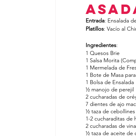
Asad
Entrada
: Ensalada d
Platillos
: Vacío al Ch
Ingredientes
:
1 Quesos Brie
1 Salsa Morita (Com
1 Mermelada de Fres
1 Bote de Masa para
1 Bolsa de Ensalada
½ manojo de perejil 
2 cucharadas de oré
7 dientes de ajo ma
½ taza de cebollines
1-2 cucharaditas de 
2 cucharadas de vina
½ taza de aceite de o