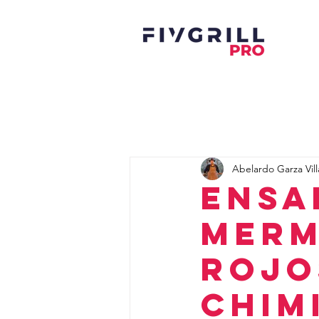
Abelardo Garza Vill
Ensa
merm
Rojo
Chim