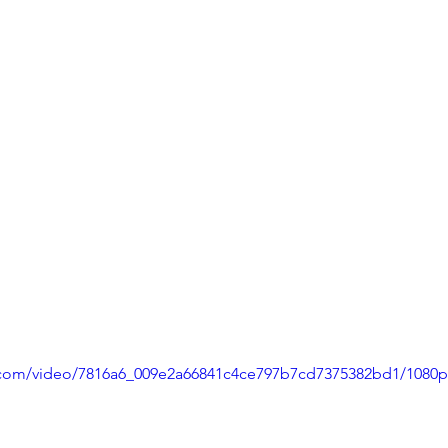
ic.com/video/7816a6_009e2a66841c4ce797b7cd7375382bd1/1080