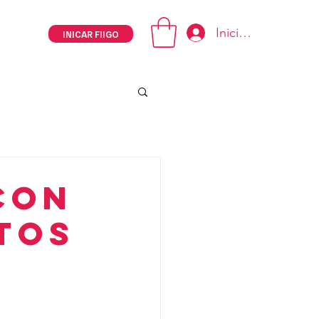
Iniciar sesión
INICAR FIIGO
con
tos