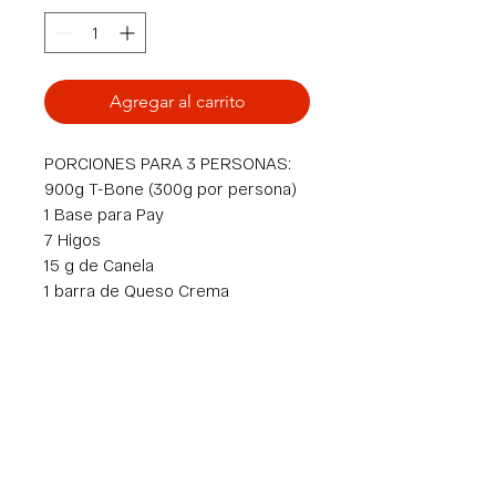
Agregar al carrito
PORCIONES PARA 3 PERSONAS:
900g T-Bone (300g por persona)
1 Base para Pay
7 Higos
15 g de Canela
1 barra de Queso Crema
50 g de Azúcar Morena
1 barra de Mantequilla
1 bote de Masa para Croissants
(marca Cressent)
Av. Lázaro Cardenas 2944, 64900, Monterrey, N.L.
info@fivgrillpro.com
| Tel:
8116579261