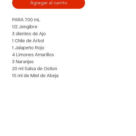
Agregar al carrito
PARA 700 mL
1/2 Jengibre
3 dientes de Ajo
1 Chile de Árbol
1 Jalapeño Rojo
4 Limones Amarillos
3 Naranjas
20 ml Salsa de Ostion
15 ml de Miel de Abeja
15 ml de Aceite de Cacahuate
20 ml de Aceite de Ajonjolí
20 ml de Vinagre de Arroz
140 ml de Salsa Ponzu
Av. Lázaro Cardenas 2944, 64900, Monterrey, N.L.
info@fivgrillpro.com
| Tel:
8116579261