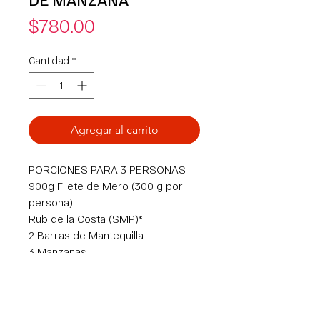
Precio
$780.00
Cantidad
*
Agregar al carrito
PORCIONES PARA 3 PERSONAS
900g Filete de Mero (300 g por
persona)
Rub de la Costa (SMP)*
2 Barras de Mantequilla
3 Manzanas
15 g de Canela
1 barra de Queso Crema
50 g de Azúcar Morena
1 bote de Masa para Croissants