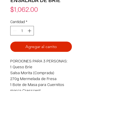
Precio
$1,062.00
Cantidad
*
Agregar al carrito
PORCIONES PARA 3 PERSONAS:
1 Queso Brie
Salsa Morita (Comprada)
270g Mermelada de Fresa
1 Bote de Masa para Cuernitos
marca Cresscent
1 Bolsa de Ensalada
900g Filete de Mero (300 g por
persona)
Rub de la Costa (SMP)*