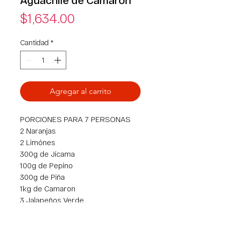
Precio
$1,634.00
Cantidad
*
Agregar al carrito
PORCIONES PARA 7 PERSONAS
2 Naranjas
2 Limónes
300g de Jícama
100g de Pepino
300g de Piña
1kg de Camaron
3 Jalapeños Verde
3 Jalapeños Rojos
1 puño de cilantro (al gusto)