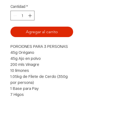
Cantidad
*
Agregar al carrito
PORCIONES PARA 3 PERSONAS
45g Orégano
45g Ajo en polvo
200 mls Vinagre
10 limones
1.05kg de Filete de Cerdo (350g
por persona)
1 Base para Pay
7 Higos
15 g de Canela
1 barra de Queso Crema
50 g de Azúcar Morena