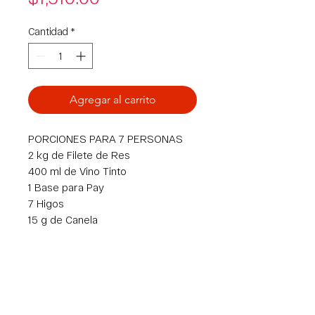
Cantidad
*
Agregar al carrito
PORCIONES PARA 7 PERSONAS
2 kg de Filete de Res
400 ml de Vino Tinto
1 Base para Pay
7 Higos
15 g de Canela
1 barra de Queso Crema
50 g de Azúcar Morena
1 barra de Mantequilla
1 bote de Masa para Croissants
(marca Cressent)