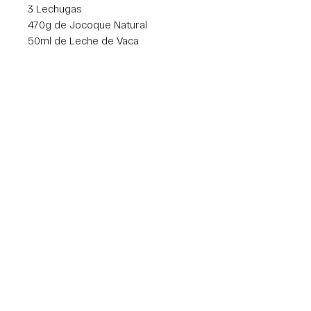
3 Lechugas
470g de Jocoque Natural
50ml de Leche de Vaca
50g de cacahuate
50g de arándanos
100g de Queso de Cabra
1 Limón Amarillo
2 Aguacates
800g kg de Ate de
Membrillo/Guayaba
800g kg de Queso Panela
Av. Lázaro Cardenas 2944, 64900, Monterrey, N.L.
info@fivgrillpro.com
| Tel:
8116579261
WhatsApp