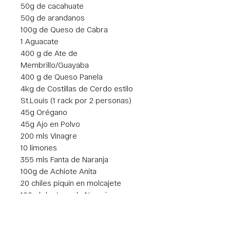
50g de cacahuate
50g de arandanos
100g de Queso de Cabra
1 Aguacate
400 g de Ate de
Membrillo/Guayaba
400 g de Queso Panela
4kg de Costillas de Cerdo estilo
St.Louis (1 rack por 2 personas)
45g Orégano
45g Ajo en Polvo
200 mls Vinagre
10 limones
355 mls Fanta de Naranja
100g de Achiote Anita
20 chiles piquín en molcajete
100ml de Jugo de Naranja
20ml de Salsa Ponzu
30g de Rub Rojo (Sazonador que