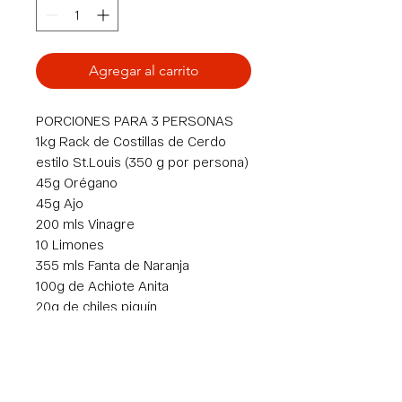
Agregar al carrito
PORCIONES PARA 3 PERSONAS
1kg Rack de Costillas de Cerdo
estilo St.Louis (350 g por persona)
45g Orégano
45g Ajo
200 mls Vinagre
10 Limones
355 mls Fanta de Naranja
100g de Achiote Anita
20g de chiles piquín
1 pan tipo Baguette
3 tomates
1 puño de Albahaca
25 ml Aceite de Oliva