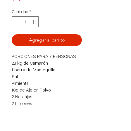
Cantidad
*
Agregar al carrito
PORCIONES PARA 7 PERSONAS
2.1 kg de Camarón
1 barra de Mantequilla
Sal
Pimienta
10g de Ajo en Polvo
2 Naranjas
2 Limones
400 g de Jícama
100 g de Pepino
300 g de Piña
3 Jalapeños Verde