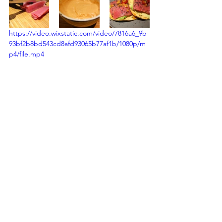
https://video.wixstatic.com/video/7816a6_9b
93bf2b8bd543cd8afd93065b77af1b/1080p/m
p4/file.mp4
Ver todo
Entradas recientes