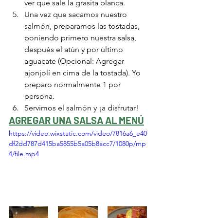
ver que sale la grasita blanca. 
Una vez que sacamos nuestro 
salmón, preparamos las tostadas, 
poniendo primero nuestra salsa, 
después el atún y por último 
aguacate (Opcional: Agregar 
ajonjolí en cima de la tostada). Yo 
preparo normalmente 1 por 
persona.
Servimos el salmón y ¡a disfrutar!
AGREGAR UNA SALSA AL MENÚ
https://video.wixstatic.com/video/7816a6_e40
df2dd787d415ba5855b5a05b8acc7/1080p/mp
4/file.mp4