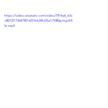
https://video.wixstatic.com/video/7816a6_63c
c8072f174447f87df21bb0ffd35a1/1080p/mp4/fi
le.mp4
Ver todo
Entradas recientes