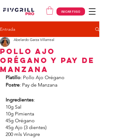
INICAR FIIGO
Entrada
Abelardo Garza Villarreal
Pollo Ajo
Orégano y pay de
manzana
Platillo
: Pollo Ajo Orégano
Postre
: Pay de Manzana
Ingredientes
:
10g Sal
10g Pimienta
45g Orégano
45g Ajo (3 dientes)
200 mls Vinagre