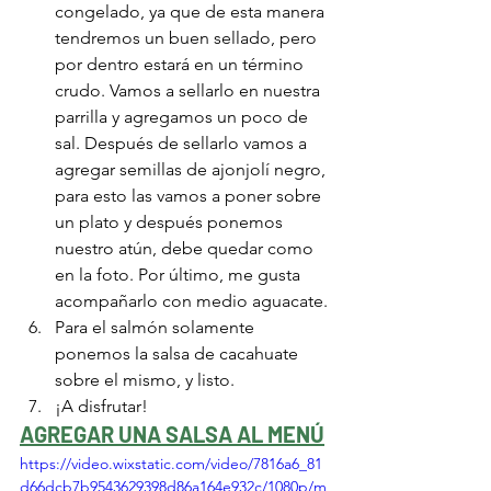
congelado, ya que de esta manera 
tendremos un buen sellado, pero 
por dentro estará en un término 
crudo. Vamos a sellarlo en nuestra 
parrilla y agregamos un poco de 
sal. Después de sellarlo vamos a 
agregar semillas de ajonjolí negro, 
para esto las vamos a poner sobre 
un plato y después ponemos 
nuestro atún, debe quedar como 
en la foto. Por último, me gusta 
acompañarlo con medio aguacate.
Para el salmón solamente 
ponemos la salsa de cacahuate 
sobre el mismo, y listo.
¡A disfrutar!
AGREGAR UNA SALSA AL MENÚ
https://video.wixstatic.com/video/7816a6_81
d66dcb7b9543629398d86a164e932c/1080p/m