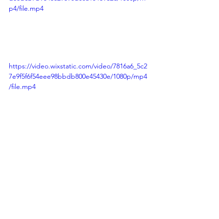
p4/file.mp4
https://video.wixstatic.com/video/7816a6_5c2
7e9f5f6f54eee98bbdb800e45430e/1080p/mp4
/file.mp4