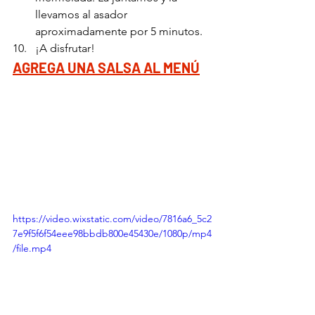
llevamos al asador 
aproximadamente por 5 minutos.
¡A disfrutar!
AGREGA UNA SALSA AL MENÚ
https://video.wixstatic.com/video/7816a6_5c2
7e9f5f6f54eee98bbdb800e45430e/1080p/mp4
/file.mp4