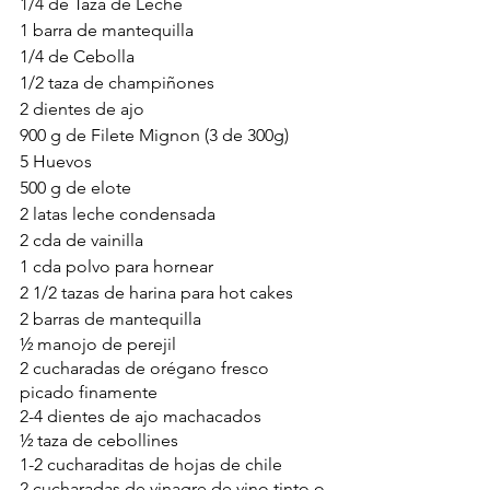
1/4 de Taza de Leche
1 barra de mantequilla
1/4 de Cebolla
1/2 taza de champiñones
2 dientes de ajo
900 g de Filete Mignon (3 de 300g)
5 Huevos
500 g de elote
2 latas leche condensada
2 cda de vainilla
1 cda polvo para hornear
2 1/2 tazas de harina para hot cakes
2 barras de mantequilla 
½ manojo de perejil 
2 cucharadas de orégano fresco 
picado finamente
2-4 dientes de ajo machacados
½ taza de cebollines 
1-2 cucharaditas de hojas de chile
2 cucharadas de vinagre de vino tinto o 