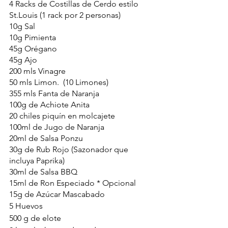
4 Racks de Costillas de Cerdo estilo 
St.Louis (1 rack por 2 personas)
10g Sal
10g Pimienta
45g Orégano
45g Ajo 
200 mls Vinagre
50 mls Limon.  (10 Limones)      
355 mls Fanta de Naranja  
100g de Achiote Anita
20 chiles piquín en molcajete
100ml de Jugo de Naranja
20ml de Salsa Ponzu 
30g de Rub Rojo (Sazonador que 
incluya Paprika)
30ml de Salsa BBQ
15ml de Ron Especiado * Opcional
15g de Azúcar Mascabado
5 Huevos
500 g de elote