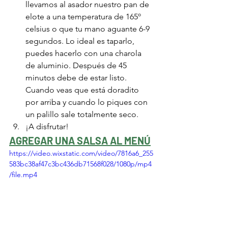
llevamos al asador nuestro pan de 
elote a una temperatura de 165º 
celsius o que tu mano aguante 6-9 
segundos. Lo ideal es taparlo, 
puedes hacerlo con una charola 
de aluminio. Después de 45 
minutos debe de estar listo. 
Cuando veas que está doradito 
por arriba y cuando lo piques con 
un palillo sale totalmente seco.
¡A disfrutar!
AGREGAR UNA SALSA AL MENÚ
https://video.wixstatic.com/video/7816a6_255
583bc38af47c3bc436db71568f028/1080p/mp4
/file.mp4