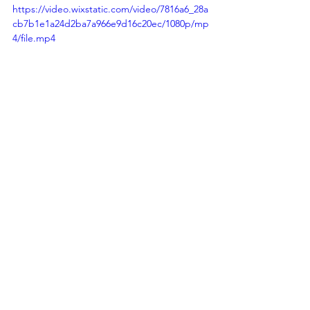
https://video.wixstatic.com/video/7816a6_28a
cb7b1e1a24d2ba7a966e9d16c20ec/1080p/mp
4/file.mp4