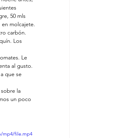
uientes 
re, 50 mls 
n en molcajete.
tro carbón.
quín. Los 
tomates. Le 
enta al gusto. 
 a que se 
sobre la 
amos un poco 
p/mp4/file.mp4