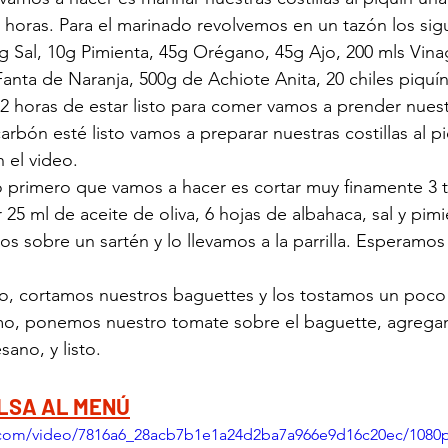
 horas. Para el marinado revolvemos en un tazón los sig
g Sal, 10g Pimienta, 45g Orégano, 45g Ajo, 200 mls Vinag
anta de Naranja, 500g de Achiote Anita, 20 chiles piquí
2 horas de estar listo para comer vamos a prender nues
arbón esté listo vamos a preparar nuestras costillas al pi
 el video. 
lo primero que vamos a hacer es cortar muy finamente 3 
25 ml de aceite de oliva, 6 hojas de albahaca, sal y pimi
 sobre un sartén y lo llevamos a la parrilla. Esperamos
o, cortamos nuestros baguettes y los tostamos un poco 
ltimo, ponemos nuestro tomate sobre el baguette, agreg
ano, y listo.
LSA AL MENÚ
ic.com/video/7816a6_28acb7b1e1a24d2ba7a966e9d16c20ec/1080