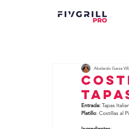
Abelardo Garza Vill
Cost
Tapa
Entrada: 
Tapas Italia
Platillo
: Costillas al P
Ingredientes
: