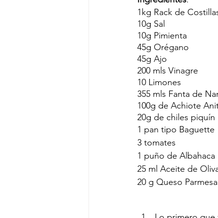
1kg Rack de Costilla
10g Sal
10g Pimienta
45g Orégano
45g Ajo 
200 mls Vinagre
10 Limones 
355 mls Fanta de Nar
100g de Achiote Ani
20g de chiles piquín
1 pan tipo Baguette
3 tomates
1 puño de Albahaca
25 ml Aceite de Oliv
20 g Queso Parmes
Lo primero que v