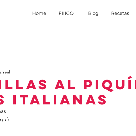
Home
FIIIGO
Blog
Recetas
arreal
illas al Piquí
s Italianas
nas
iquín