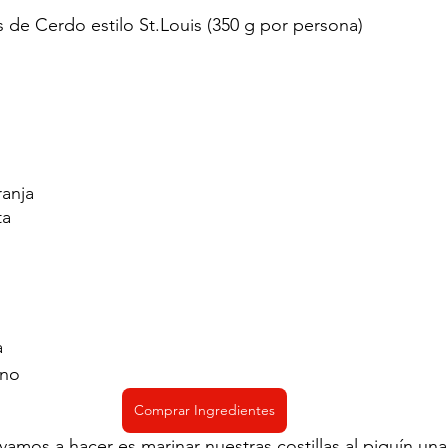
s de Cerdo estilo St.Louis (350 g por persona)
anja  
ta
a
ano
Comprar Ingredientes
amos a hacer es marinar nuestras costillas al piquín una