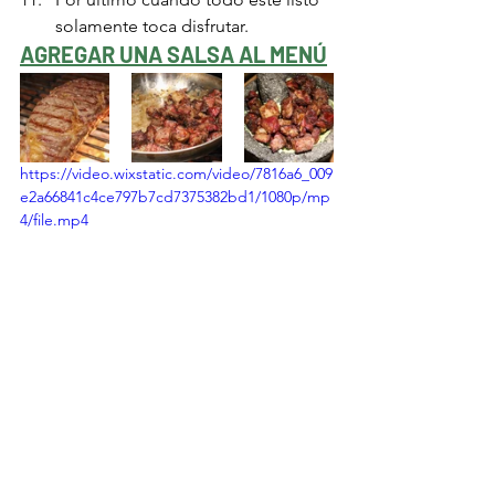
solamente toca disfrutar. 
AGREGAR UNA SALSA AL MENÚ
https://video.wixstatic.com/video/7816a6_009
e2a66841c4ce797b7cd7375382bd1/1080p/mp
4/file.mp4