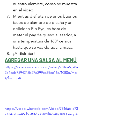
nuestro alambre, como se muestra 
en el video. 
Mientras disfrutan de unos buenos 
tacos de alambre de picaña y un 
delicioso Rib Eye, es hora de 
meter el pay de queso al asador, a 
una temperatura de 165º celsius, 
hasta que se vea dorada la masa. 
¡A disfrutar!
AGREGAR UNA SALSA AL MENÚ
https://video.wixstatic.com/video/7816a6_28a
2e4ceb7594245b27e299ea59cc16a/1080p/mp
4/file.mp4
https://video.wixstatic.com/video/7816a6_a73
7724c70aa46d5b802b33189f47940/1080p/mp4