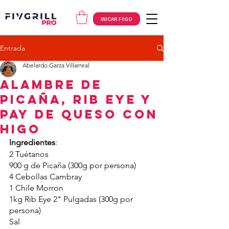
INICAR FIIGO
Entrada
Abelardo Garza Villarreal
Alambre de
picaña, Rib eye y
pay de queso con
higo
Ingredientes
:
2 Tuétanos
900 g de Picaña (300g por persona)
4 Cebollas Cambray
1 Chile Morron
1kg Rib Eye 2" Pulgadas (300g por 
persona)
Sal 