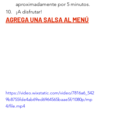
aproximadamente por 5 minutos.
¡A disfrutar!
AGREGA UNA SALSA AL MENÚ
https://video.wixstatic.com/video/7816a6_542
9b8755fde4ab69ed6964565baae5f/1080p/mp
4/file.mp4