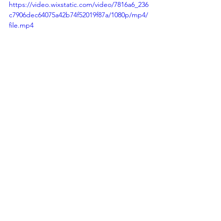
https://video.wixstatic.com/video/7816a6_236
c7906dec64075a42b74f52019f87a/1080p/mp4/
file.mp4